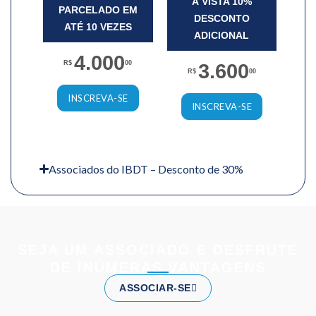
À VISTA 10%
PARCELADO EM
DESCONTO
ATÉ 10 VEZES
ADICIONAL
4.000
R$
00
3.600
R$
00
INSCREVA-SE
INSCREVA-SE
Associados do IBDT – Desconto de 30%
SEJA UM ASSOCIADO E DESFRUTE
DE INÚMERAS VANTAGENS
ASSOCIAR-SE